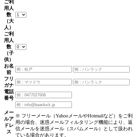
ご利
用人
数
（大
人）
ご利
用人
数
（子
供）
お名
前
フリ
ガナ
電話
番号
メー
※ フリーメール（YahooメールやHotmailなど）をご利
ルア
用の場合、迷惑メールフィルタリング機能により、返
ドレ
信メールを迷惑メール（スパムメール）として扱われ
ス
ている場合があります。